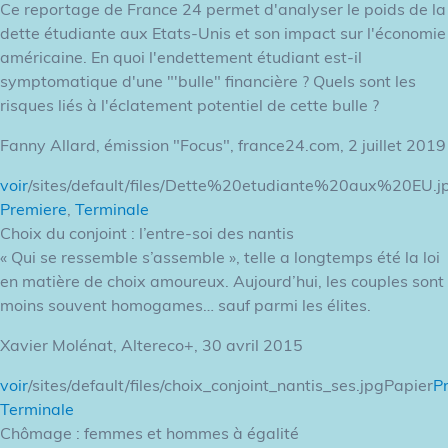
Ce reportage de France 24 permet d'analyser le poids de la
dette étudiante aux Etats-Unis et son impact sur l'économie
américaine. En quoi l'endettement étudiant est-il
symptomatique d'une "'bulle" financière ? Quels sont les
risques liés à l'éclatement potentiel de cette bulle ?
Fanny Allard, émission "Focus", france24.com, 2 juillet 2019
voir
/sites/default/files/Dette%20etudiante%20aux%20EU.j
Premiere
,
Terminale
Choix du conjoint : l’entre-soi des nantis
« Qui se ressemble s’assemble », telle a longtemps été la loi
en matière de choix amoureux. Aujourd’hui, les couples sont
moins souvent homogames… sauf parmi les élites.
Xavier Molénat, Altereco+, 30 avril 2015
voir
/sites/default/files/choix_conjoint_nantis_ses.jpgPapier
P
Terminale
Chômage : femmes et hommes à égalité