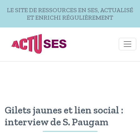
Aller au contenu principal
LE SITE DE RESSOURCES EN SES, ACTUALISÉ
ET ENRICHI RÉGULIÈREMENT
Gilets jaunes et lien social :
interview de S. Paugam