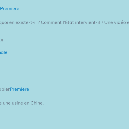
Premiere
uoi en existe-t-il ? Comment l'État intervient-il ? Une vidéo
18
nale
apier
Premiere
le une usine en Chine.