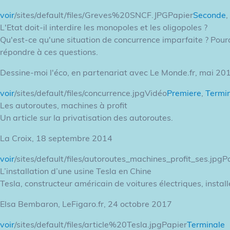
voir
/sites/default/files/Greves%20SNCF.JPGPapier
Seconde
,
L'Etat doit-il interdire les monopoles et les oligopoles ?
Qu'est-ce qu'une situation de concurrence imparfaite ? Pourq
répondre à ces questions.
Dessine-moi l'éco, en partenariat avec Le Monde.fr, mai 20
voir
/sites/default/files/concurrence.jpgVidéo
Premiere
,
Termi
Les autoroutes, machines à profit
Un article sur la privatisation des autoroutes.
La Croix, 18 septembre 2014
voir
/sites/default/files/autoroutes_machines_profit_ses.jpgP
L’installation d’une usine Tesla en Chine
Tesla, constructeur américain de voitures électriques, instal
Elsa Bembaron, LeFigaro.fr, 24 octobre 2017
voir
/sites/default/files/article%20Tesla.jpgPapier
Terminale