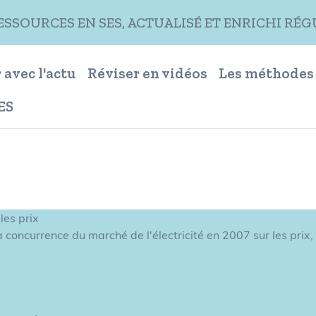
RESSOURCES EN SES, ACTUALISÉ ET ENRICHI R
 avec l'actu
Réviser en vidéos
Les méthodes
ES
les prix
 concurrence du marché de l'électricité en 2007 sur les prix,