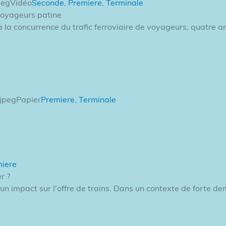
pegVidéo
Seconde
,
Premiere
,
Terminale
 voyageurs patine
à la concurrence du trafic ferroviaire de voyageurs, quatre an
.jpegPapier
Premiere
,
Terminale
iere
r ?
n impact sur l'offre de trains. Dans un contexte de forte d