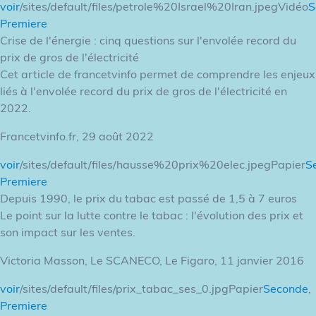
voir
/sites/default/files/petrole%20Israel%20Iran.jpegVidéo
S
Premiere
Crise de l'énergie : cinq questions sur l'envolée record du
prix de gros de l'électricité
Cet article de francetvinfo permet de comprendre les enjeux
liés à l'envolée record du prix de gros de l'électricité en
2022.
Francetvinfo.fr, 29 août 2022
voir
/sites/default/files/hausse%20prix%20elec.jpegPapier
S
Premiere
Depuis 1990, le prix du tabac est passé de 1,5 à 7 euros
Le point sur la lutte contre le tabac : l'évolution des prix et
son impact sur les ventes.
Victoria Masson, Le SCANECO, Le Figaro, 11 janvier 2016
voir
/sites/default/files/prix_tabac_ses_0.jpgPapier
Seconde
,
Premiere