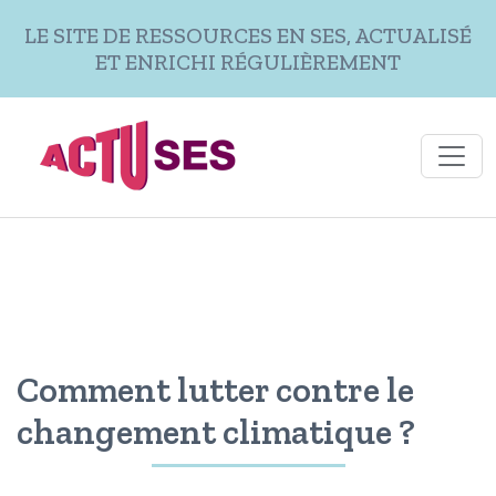
Aller au contenu principal
LE SITE DE RESSOURCES EN SES, ACTUALISÉ
ET ENRICHI RÉGULIÈREMENT
Comment lutter contre le
changement climatique ?