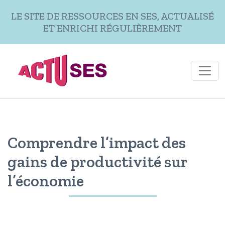
Aller au contenu principal
LE SITE DE RESSOURCES EN SES, ACTUALISÉ
ET ENRICHI RÉGULIÈREMENT
Comprendre l’impact des
gains de productivité sur
l’économie