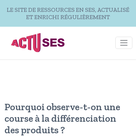
Aller au contenu principal
LE SITE DE RESSOURCES EN SES, ACTUALISÉ
ET ENRICHI RÉGULIÈREMENT
Pourquoi observe-t-on une
course à la différenciation
des produits ?