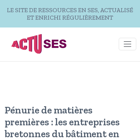
Aller au contenu principal
LE SITE DE RESSOURCES EN SES, ACTUALISÉ
ET ENRICHI RÉGULIÈREMENT
Pénurie de matières
premières : les entreprises
bretonnes du bâtiment en