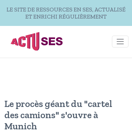
Aller au contenu principal
LE SITE DE RESSOURCES EN SES, ACTUALISÉ
ET ENRICHI RÉGULIÈREMENT
Le procès géant du "cartel
des camions" s'ouvre à
Munich