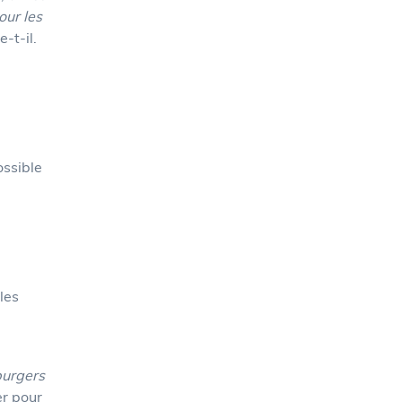
our les
e-t-il.
ossible
les
burgers
er pour