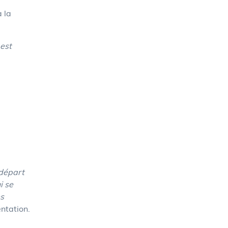
 la
 est
 départ
i se
es
entation.