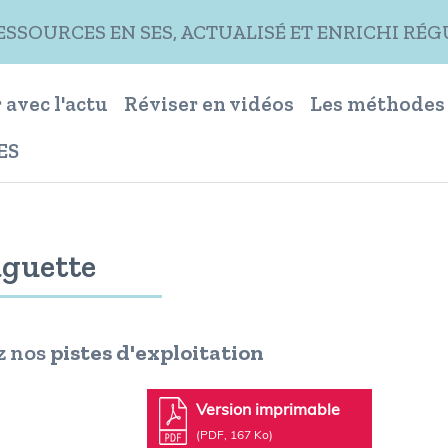
RESSOURCES EN SES, ACTUALISÉ ET ENRICHI R
 avec l'actu
Réviser en vidéos
Les méthodes
ES
aguette
z nos
pistes d'exploitation
Version imprimable
(PDF, 167 Ko)