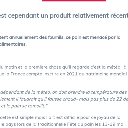
En savoir plus
En savoir plus
est cependant un produit relativement récent
tent annuellement des fournils, ce pain est menacé par la
alimentaires.
u matin et la première chose qu'il regarde c'est la météo : à
ue la France compte inscrire en 2021 au patrimoine mondial
ès dépendant de la météo, on doit prendre la température des
lement il faudrait qu'il fausse chaud- mais pas plus de 22 d
t le pain se ramollit."
recette est simple mais l'art est difficile pour ce joyau de la
e pays lors de la traditionnelle Fête du pain les 13-19 mai.