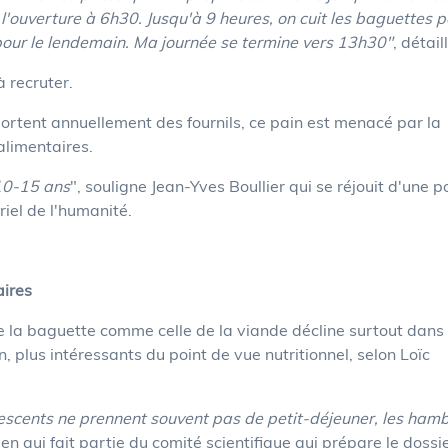
l'ouverture à 6h30.
Jusqu'à 9 heures, on cuit les baguettes p
pour le lendemain. Ma journée se termine vers 13h30"
, détaill
 recruter.
ortent annuellement des fournils, ce pain est menacé par la
alimentaires.
10-15 ans
", souligne Jean-Yves Boullier qui se réjouit d'une p
iel de l'humanité.
aires
e la baguette comme celle de la viande décline surtout dans 
, plus intéressants du point de vue nutritionnel, selon Loïc
escents ne prennent souvent pas de petit-déjeuner, les ham
ien qui fait partie du comité scientifique qui prépare le dossi