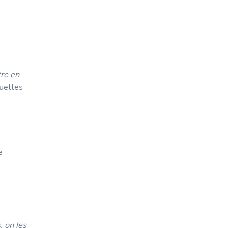
s
re en
guettes
e
, on les