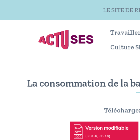
Aller au contenu principal
LE SITE DE 
Travailler
Culture S
La consommation de la b
Télécharge
Version modifiable
(DOCX, 26 Ko)