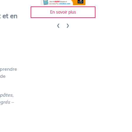
En savoir plus
 et en
 prendre
 de
 pâtes,
egrés –