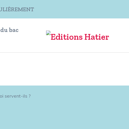
ÉGULIÈREMENT
 du bac
 servent-ils ?