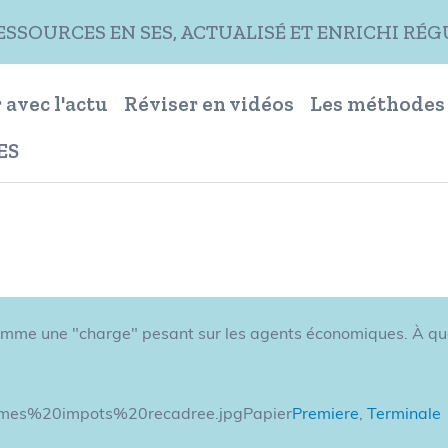
RESSOURCES EN SES, ACTUALISÉ ET ENRICHI R
 avec l'actu
Réviser en vidéos
Les méthodes
ES
mme une "charge" pesant sur les agents économiques. À quoi
20mes%20impots%20recadree.jpgPapier
Premiere
,
Terminale