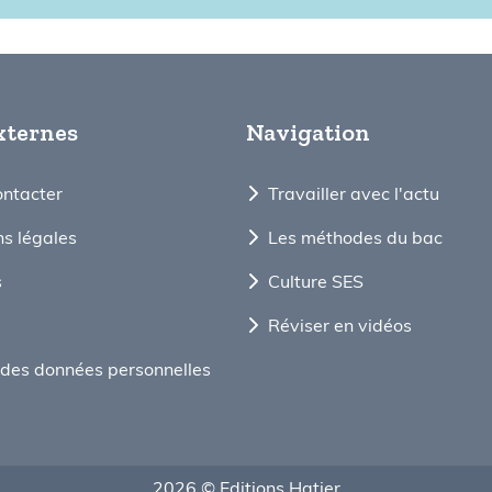
xternes
Navigation
ontacter
Travailler avec l'actu
s légales
Les méthodes du bac
s
Culture SES
Réviser en vidéos
des données personnelles
2026 © Editions Hatier