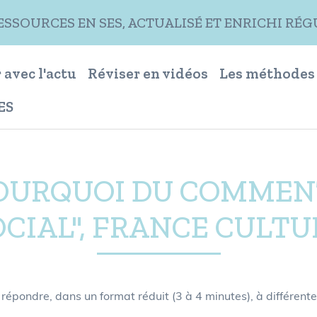
RESSOURCES EN SES, ACTUALISÉ ET ENRICHI R
 avec l'actu
Réviser en vidéos
Les méthodes
ES
POURQUOI DU COMMENT
OCIAL", FRANCE CULTU
 répondre, dans un format réduit (3 à 4 minutes), à différen