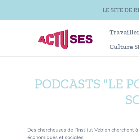
Aller au contenu principal
LE SITE DE 
Travailler
Culture S
PODCASTS "LE 
S
Des chercheuses de l’Institut Veblen cherchent à
économiques et sociales.