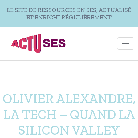
Aller au contenu principal
LE SITE DE RESSOURCES EN SES, ACTUALISÉ
ET ENRICHI RÉGULIÈREMENT
OLIVIER ALEXANDRE,
LA TECH – QUAND LA
SILICON VALLEY